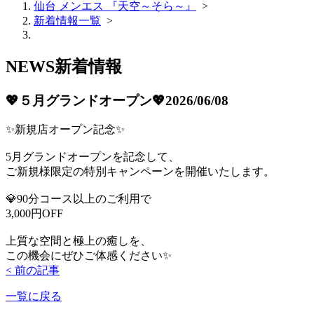
仙台 メンエス 『天空～そら～』
>
新着情報一覧
>
NEWS
新着情報
💖５月グランドオープン💖
2026/06/08
✨新規店オープン記念✨
5月グランドオープンを記念して、
ご新規様限定の特別キャンペーンを開催いたします。
💎90分コース以上のご利用で
3,000円OFF
上質な空間と極上の癒しを、
この機会にぜひご体感ください✨
< 前の記事
一覧に戻る